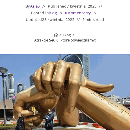
By
AsiaS
Published
7 kwietnia, 2025
Posted in
Blog
0 Komentarzy
Updated
23 kwietnia, 2025
5 mins read
>
Blog
>
Atrakcje Seulu, które odwiedziliśmy: