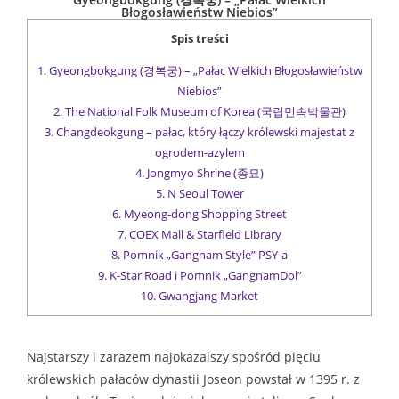
Błogosławieństw Niebios”
Spis treści
1.
Gyeongbokgung (경복궁) – „Pałac Wielkich Błogosławieństw
Niebios”
2.
The National Folk Museum of Korea (국립민속박물관)
3.
Changdeokgung – pałac, który łączy królewski majestat z
ogrodem-azylem
4.
Jongmyo Shrine (종묘)
5.
N Seoul Tower
6.
Myeong-dong Shopping Street
7.
COEX Mall & Starfield Library
8.
Pomnik „Gangnam Style” PSY-a
9.
K-Star Road i Pomnik „GangnamDol”
10.
Gwangjang Market
Najstarszy i zarazem najokazalszy spośród pięciu
królewskich pałaców dynastii Joseon powstał w 1395 r. z