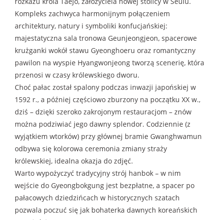
rozkazu króla Taejo, założyciela nowej stolicy w Seulu.
Kompleks zachwyca harmonijnym połączeniem
architektury, natury i symboliki konfucjańskiej:
majestatyczna sala tronowa Geunjeongjeon, spacerowe
krużganki wokół stawu Gyeonghoeru oraz romantyczny
pawilon na wyspie Hyangwonjeong tworzą scenerię, która
przenosi w czasy królewskiego dworu.
Choć pałac został spalony podczas inwazji japońskiej w
1592 r., a później częściowo zburzony na początku XX w.,
dziś – dzięki szeroko zakrojonym restauracjom – znów
można podziwiać jego dawny splendor. Codziennie (z
wyjątkiem wtorków) przy głównej bramie Gwanghwamun
odbywa się kolorowa ceremonia zmiany straży
królewskiej, idealna okazja do zdjęć.
Warto wypożyczyć tradycyjny strój hanbok – w nim
wejście do Gyeongbokgung jest bezpłatne, a spacer po
pałacowych dziedzińcach w historycznych szatach
pozwala poczuć się jak bohaterka dawnych koreańskich