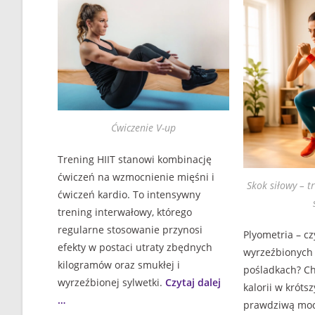
Ćwiczenie V-up
Trening HIIT stanowi kombinację
ćwiczeń na wzmocnienie mięśni i
Skok siłowy – t
ćwiczeń kardio. To intensywny
trening interwałowy, którego
regularne stosowanie przynosi
Plyometria – cz
efekty w postaci utraty zbędnych
wyrzeźbionych 
kilogramów oraz smukłej i
pośladkach? Ch
wyrzeźbionej sylwetki.
Czytaj dalej
kalorii w króts
…
prawdziwą moc 