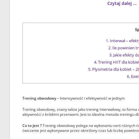
Czytaj dalej …
Sp
1.
Interwał – efekt
2.
Ile powinien 
3.
Jakie efekty d
4.
Trening HIIT dla kobie
5.
Plyometria dla kobiet –
6.
Exer
Trening obwodowy
– Intensywność i efektywność w jednym
Trening obwodowy, znany także jako trening interwałowy, to forma ć
aktywności z krótkimi przerwami. Jest to idealna metoda treningu d
Co to jest ?
Trening obwodowy polega na wykonaniu serii różnych ć
ćwiczenie jest wykonywane przez określony czas lub liczbę powtórze