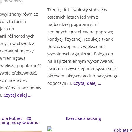
ng obwodowy
Trening interwałowy stał się w
owy, znany również
ostatnich latach jednym z
cuit, to forma
najbardziej popularnych i
jąca na
cenionych sposobów na poprawę
erii różnorodnych
kondycji fizycznej, redukcję tkanki
onych w obwód, z
tłuszczowej oraz zwiększenie
rzerwami między
wydolności organizmu. Polega on
a treningowa
na naprzemiennym wykonywaniu
 większą popularność
ćwiczeń o wysokiej intensywności z
swoją efektywność,
okresami aktywnego lub pasywnego
ć i możliwość
odpoczynku.
Czytaj dalej …
do różnych poziomów
a.
Czytaj dalej …
 dla kobiet – 20-
Exercise snacking
ening mocy w domu