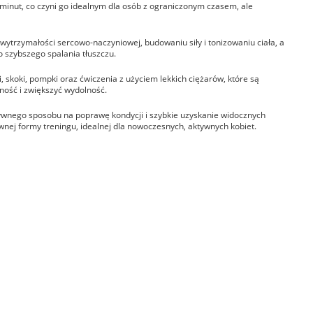
 minut, co czyni go idealnym dla osób z ograniczonym czasem, ale
ytrzymałości sercowo-naczyniowej, budowaniu siły i tonizowaniu ciała, a
 szybszego spalania tłuszczu.
i, skoki, pompki oraz ćwiczenia z użyciem lekkich ciężarów, które są
ność i zwiększyć wydolność.
ywnego sposobu na poprawę kondycji i szybkie uzyskanie widocznych
wnej formy treningu, idealnej dla nowoczesnych, aktywnych kobiet.