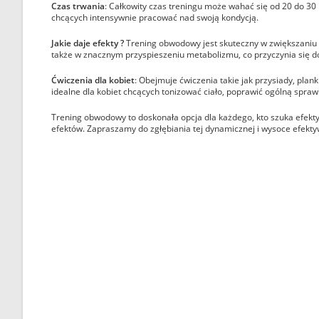
Czas trwania
: Całkowity czas treningu może wahać się od 20 do 30
chcących intensywnie pracować nad swoją kondycją.
Jakie daje efekty ?
Trening obwodowy jest skuteczny w zwiększaniu w
także w znacznym przyspieszeniu metabolizmu, co przyczynia się do
Ćwiczenia dla kobiet
: Obejmuje ćwiczenia takie jak przysiady, plank
idealne dla kobiet chcących tonizować ciało, poprawić ogólną spraw
Trening obwodowy to doskonała opcja dla każdego, kto szuka efekt
efektów. Zapraszamy do zgłębiania tej dynamicznej i wysoce efekty