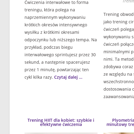
Treni
Ćwiczenia interwałowe to forma
treningu, która polega na
Trening obwod
naprzemiennym wykonywaniu
jako trening cir
krótkich okresów intensywnego
ćwiczeń polega
wysiłku z krótkimi okresami
wykonywaniu s
odpoczynku lub niższego tempa. Na
ćwiczeń połącz
przykład, podczas biegu
minimalnymi p
interwałowego sprintujesz przez 30
nimi. Ta metod
sekund, a następnie spacerujesz
zdobywa coraz
przez 1 minutę, powtarzając ten
ze względu na 
cykl kilka razy.
Czytaj dalej …
wszechstronnoś
dostosowania 
zaawansowani
Trening HIIT dla kobiet: szybkie i
Plyometria
efektywne ćwiczenia
minutowy tr