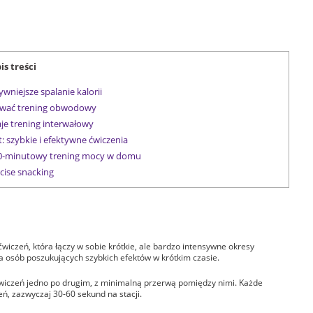
is treści
ywniejsze spalanie kalorii
trwać trening obwodowy
aje trening interwałowy
t: szybkie i efektywne ćwiczenia
 20-minutowy trening mocy w domu
cise snacking
wiczeń, która łączy w sobie krótkie, ale bardzo intensywne okresy
la osób poszukujących szybkich efektów w krótkim czasie.
wiczeń jedno po drugim, z minimalną przerwą pomiędzy nimi. Każde
ń, zazwyczaj 30-60 sekund na stacji.