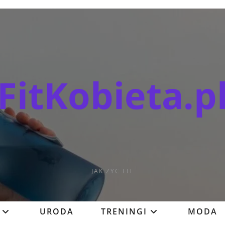
FitKobieta.p
JAK ŻYC FIT
URODA
TRENINGI
MODA