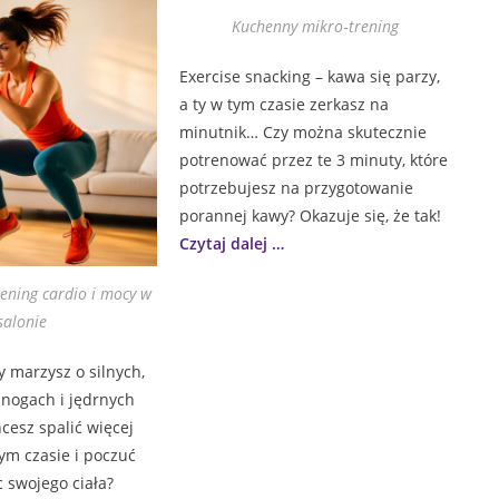
Kuchenny mikro‑trening
Exercise snacking – kawa się parzy,
a ty w tym czasie zerkasz na
minutnik… Czy można skutecznie
potrenować przez te 3 minuty, które
potrzebujesz na przygotowanie
porannej kawy? Okazuje się, że tak!
Czytaj dalej …
rening cardio i mocy w
salonie
y marzysz o silnych,
nogach i jędrnych
cesz spalić więcej
zym czasie i poczuć
swojego ciała?