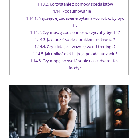
1.13.2.
Korzystanie z pomocy specjalistów
1.14.
Podsumowanie
1.14.1.
Najczęściej zadawane pytania - co robić, by być
fit
1.14.2.
Czy muszę codziennie ćwiczyć, aby być fit?
1.14.3.
Jak radzić sobie z brakiem motywacji?
1.14.4.
Czy dieta jest ważniejsza od treningu?
1.14.5.
Jak unikać efektu jo-jo po odchudzaniu?
1.14.6.
Czy mogę pozwolić sobie na słodycze i fast
foody?