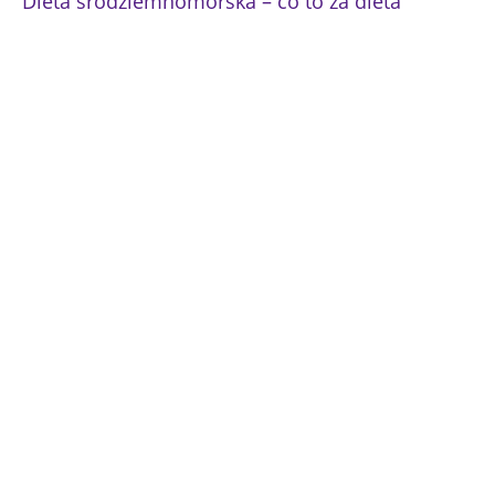
Dieta śródziemnomorska – co to za dieta