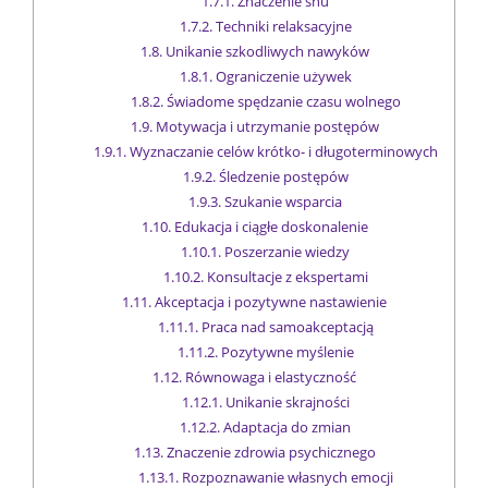
1.7.1.
Znaczenie snu
1.7.2.
Techniki relaksacyjne
1.8.
Unikanie szkodliwych nawyków
1.8.1.
Ograniczenie używek
1.8.2.
Świadome spędzanie czasu wolnego
1.9.
Motywacja i utrzymanie postępów
1.9.1.
Wyznaczanie celów krótko- i długoterminowych
1.9.2.
Śledzenie postępów
1.9.3.
Szukanie wsparcia
1.10.
Edukacja i ciągłe doskonalenie
1.10.1.
Poszerzanie wiedzy
1.10.2.
Konsultacje z ekspertami
1.11.
Akceptacja i pozytywne nastawienie
1.11.1.
Praca nad samoakceptacją
1.11.2.
Pozytywne myślenie
1.12.
Równowaga i elastyczność
1.12.1.
Unikanie skrajności
1.12.2.
Adaptacja do zmian
1.13.
Znaczenie zdrowia psychicznego
1.13.1.
Rozpoznawanie własnych emocji