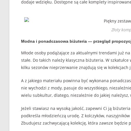
dodaje wdzięku. Dostępne są całe komplety inspirowan
Złoty komp
Modna i ponadczasowa biżuteria — przegląd propozyc
Młode osoby podążające za aktualnymi trendami już n
stałe. Do takich należy klasyczna biżuteria. W szkatułce
kilku sezonów nieprzerwanie znajdują się w kolekcjach j
A z jakiego materiału powinna być wykonana ponadczas
nie wychodzi z mody, pasuje do wszystkiego, niezależnie 
wielu subkultur, dlatego, niezależnie do jakiej należys
Jeżeli stawiasz na wysoką jakość, zapewni Ci ją biżuteria 
podkreśla młodzieńczą urodę. Z kolczyków, naszyjników 
Zbudujesz zachwycającą kolekcję, która zawsze będzie p