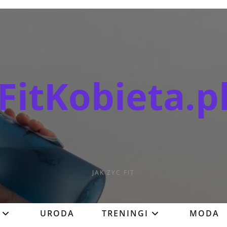
FitKobieta.p
JAK ŻYC FIT
URODA
TRENINGI
MODA