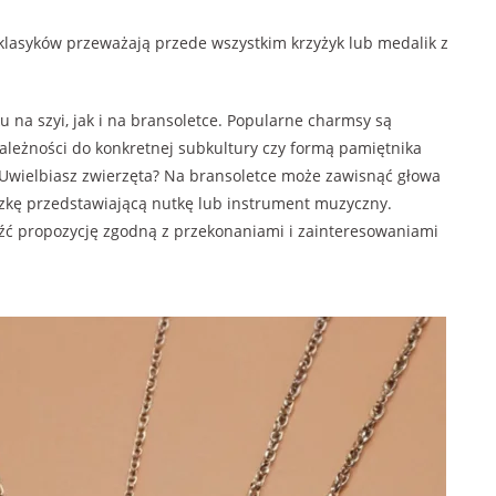
 klasyków przeważają przede wszystkim krzyżyk lub medalik z
na szyi, jak i na bransoletce. Popularne charmsy są
leżności do konkretnej subkultury czy formą pamiętnika
ielbiasz zwierzęta? Na bransoletce może zawisnąć głowa
szkę przedstawiającą nutkę lub instrument muzyczny.
eźć propozycję zgodną z przekonaniami i zainteresowaniami