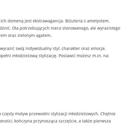
Ich domeną jest ekstrawagancja. Biżuteria z ametystem,
żnić. Dla potrzebujących nieco stonowanego, ale wyrazistego
azem oraz zielonym agatem.
razić swój indywidualny styl, charakter oraz emocje.
opełni młodzieżową stylizację. Postawić możesz m.in. na:
to częsty motyw przewodni stylizacji młodzieżowych. Chętnie
ości, kończyna przynosząca szczęście, a także pierwsza