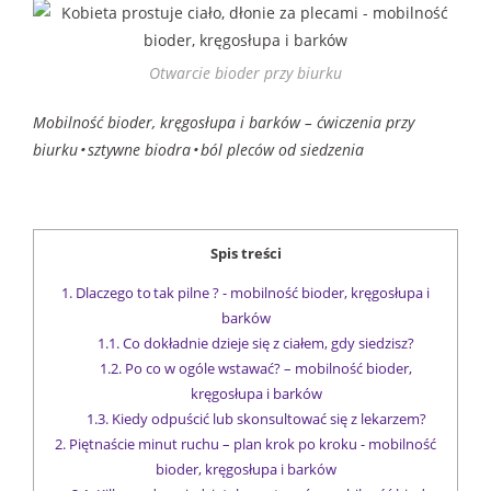
Otwarcie bioder przy biurku
Mobilność bioder, kręgosłupa i barków
– ć
wiczenia przy
biurku • sztywne biodra • ból pleców od siedzenia
Spis treści
1.
Dlaczego to tak pilne ? - mobilność bioder, kręgosłupa i
barków
1.1.
Co dokładnie dzieje się z ciałem, gdy siedzisz?
1.2.
Po co w ogóle wstawać? – mobilność bioder,
kręgosłupa i barków
1.3.
Kiedy odpuścić lub skonsultować się z lekarzem?
2.
Piętnaście minut ruchu – plan krok po kroku - mobilność
bioder, kręgosłupa i barków