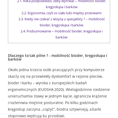
2.1.
Kilka podpowiedzi, żeby wytrwać – mobilność bioder,
kręgosłupa i barków
2.2.
Ergonomia, czyli co ciało lubi między przerwami
2.3.
Kiedy nie czekać z wizytą u specjalisty ? – mobilność
bioder, kręgosłupa i barków
2.4.
Podsumowanie – mobilność bioder, kręgosłupa i
barków
Dlaczego to tak pilne ? - mobilność bioder, kręgosłupa i
barków
Około jedna trzecia osób pracujących przy komputerze
skarży się na przewlekły dyskomfort w rejonie pleców,
bioder i karku – wynika z europejskich badań
ergonomicznych (EUOSHA 2020). Wielogodzinne siedzenie
unieruchamia stawy w jednym kącie, ogranicza krążenie
i rozleniwia mięśnie posturalne. Po kilku godzinach
kręgosłup zaczyna „ciążyć”, biodra sztywnieją, a barki
stopniowo wędrują ku przodowi.