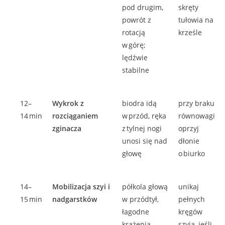
pod drugim,
skręty
powrót z
tułowia na
rotacją
krześle
w górę;
lędźwie
stabilne
12–
Wykrok z
biodra idą
przy braku
14 min
rozciąganiem
w przód, ręka
równowagi
zginacza
z tylnej nogi
oprzyj
unosi się nad
dłonie
głowę
o biurko
14–
Mobilizacja szyi i
półkola głową
unikaj
15 min
nadgarstków
w przódtył,
pełnych
łagodne
kręgów
krążenia
szyją, jeśli