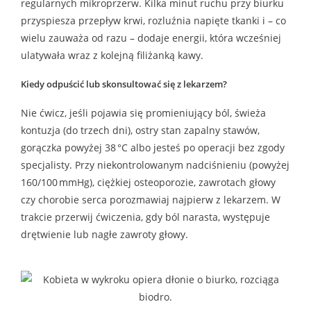
regularnych mikroprzerw. Kilka minut ruchu przy biurku
przyspiesza przepływ krwi, rozluźnia napięte tkanki i – co
wielu zauważa od razu – dodaje energii, która wcześniej
ulatywała wraz z kolejną filiżanką kawy.
Kiedy odpuścić lub skonsultować się z lekarzem?
Nie ćwicz, jeśli pojawia się promieniujący ból, świeża
kontuzja (do trzech dni), ostry stan zapalny stawów,
gorączka powyżej 38 °C albo jesteś po operacji bez zgody
specjalisty. Przy niekontrolowanym nadciśnieniu (powyżej
160/100 mmHg), ciężkiej osteoporozie, zawrotach głowy
czy chorobie serca porozmawiaj najpierw z lekarzem. W
trakcie przerwij ćwiczenia, gdy ból narasta, występuje
drętwienie lub nagłe zawroty głowy.