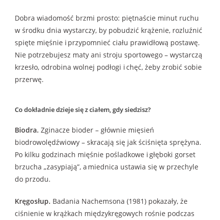
Dobra wiadomość brzmi prosto: piętnaście minut ruchu
w środku dnia wystarczy, by pobudzić krążenie, rozluźnić
spięte mięśnie i przypomnieć ciału prawidłową postawę.
Nie potrzebujesz maty ani stroju sportowego – wystarczą
krzesło, odrobina wolnej podłogi i chęć, żeby zrobić sobie
przerwę.
Co dokładnie dzieje się z ciałem, gdy siedzisz?
Biodra.
Zginacze bioder – głównie mięsień
biodrowolędźwiowy – skracają się jak ściśnięta sprężyna.
Po kilku godzinach mięśnie pośladkowe i głęboki gorset
brzucha „zasypiają”, a miednica ustawia się w przechyle
do przodu.
Kręgosłup.
Badania Nachemsona (1981) pokazały, że
ciśnienie w krążkach międzykręgowych rośnie podczas