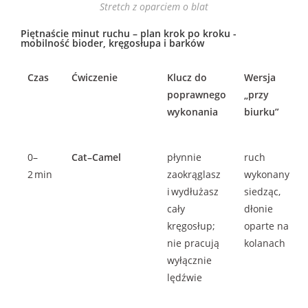
Stretch z oparciem o blat
Piętnaście minut ruchu – plan krok po kroku -
mobilność bioder, kręgosłupa i barków
Czas
Ćwiczenie
Klucz do
Wersja
poprawnego
„przy
wykonania
biurku”
0–
Cat–Camel
płynnie
ruch
2 min
zaokrąglasz
wykonany
i wydłużasz
siedząc,
cały
dłonie
kręgosłup;
oparte na
nie pracują
kolanach
wyłącznie
lędźwie