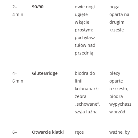
2–
90/90
dwie nogi
noga
4 min
ugięte
oparta na
w kącie
drugim
prostym;
krześle
pochylasz
tułów nad
przednią
4–
Glute Bridge
biodra do
plecy
6 min
linii
oparte
kolanabark;
o krzesło,
żebra
biodra
„schowane”,
wypychasz
szyja luźna
w przód
6–
Otwarcie klatki
ręce
ważne, by