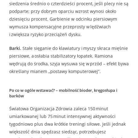
siedzenia średnio o czterdzieści procent, jeśli plecy nie są
podparte; przy dobrym oparciu wzrost wynosi około
dziesięciu procent. Garbienie w odcinku piersiowym
wymusza kompensacyjne przeprosty w lędźwiach
i zwiększa ryzyko przeciążeń dysku.
Barki.
Stałe sięganie do klawiatury i myszy skraca mięśnie
piersiowe, a osłabia stabilizatory łopatek. Ramiona
wędrują do środka, szyja wysuwa się w przód – efekt bywa
określany mianem „postawy komputerowej”.
Po co w ogóle wstawać? – mobilność bioder, kręgosłupa i
barków
Światowa Organizacja Zdrowia zaleca 150 minut
umiarkowanej lub 75 minut intensywnej aktywności
tygodniowo plus dwa krótkie treningi siłowe. Jeśli jednak
większość dnia spędzasz siedząc, potrzebujesz