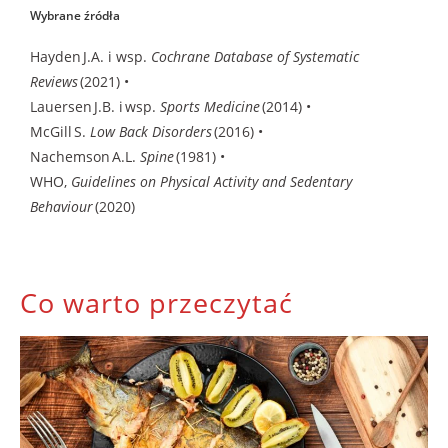
Wybrane źródła
Hayden J.A. i wsp.
Cochrane Database of Systematic
Reviews
(2021) •
Lauersen J.B. i wsp.
Sports Medicine
(2014) •
McGill S.
Low Back Disorders
(2016) •
Nachemson A.L.
Spine
(1981) •
WHO,
Guidelines on Physical Activity and Sedentary
Behaviour
(2020)
Co warto przeczytać