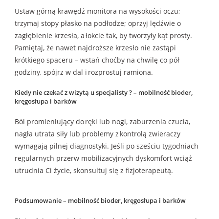
Ustaw górną krawędź monitora na wysokości oczu;
trzymaj stopy płasko na podłodze; oprzyj lędźwie o
zagłębienie krzesła, a łokcie tak, by tworzyły kąt prosty.
Pamiętaj, że nawet najdroższe krzesło nie zastąpi
krótkiego spaceru – wstań choćby na chwilę co pół
godziny, spójrz w dal i rozprostuj ramiona.
Kiedy nie czekać z wizytą u specjalisty ?
– mobilność bioder,
kręgosłupa i barków
Ból promieniujący do ręki lub nogi, zaburzenia czucia,
nagła utrata siły lub problemy z kontrolą zwieraczy
wymagają pilnej diagnostyki. Jeśli po sześciu tygodniach
regularnych przerw mobilizacyjnych dyskomfort wciąż
utrudnia Ci życie, skonsultuj się z fizjoterapeutą.
Podsumowani
e – mobilność bioder, kręgosłupa i barków