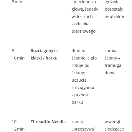
8 min
splecione za
lędźwie
głową, łopatki
pozostały
w dół, ruch
neutralne
z odcinka
piersiowego
8–
Rozciągnięcie
dłoń na
zamiast
10 min
klatki / barku
ścianie, ciało
ściany –
rotuje od
framuga
ściany;
drzwi
uczucie
rozciągania
z przodu
barku
10–
ThreadtheNeedle
ramię
w wersji
12 min
„przeszywa”
siedzącej: