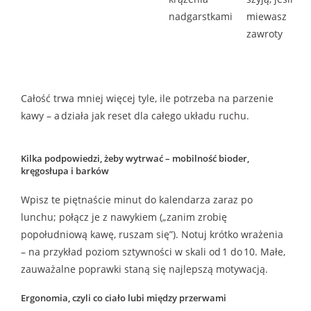
nadgarstkami
miewasz
zawroty
Całość trwa mniej więcej tyle, ile potrzeba na parzenie
kawy – a działa jak reset dla całego układu ruchu.
Kilka podpowiedzi, żeby wytrwa
ć – mobilność bioder,
kręgosłupa i barków
Wpisz te piętnaście minut do kalendarza zaraz po
lunchu; połącz je z nawykiem („zanim zrobię
popołudniową kawę, ruszam się”). Notuj krótko wrażenia
– na przykład poziom sztywności w skali od 1 do 10. Małe,
zauważalne poprawki staną się najlepszą motywacją.
Ergonomia, czyli co ciało lubi między przerwami