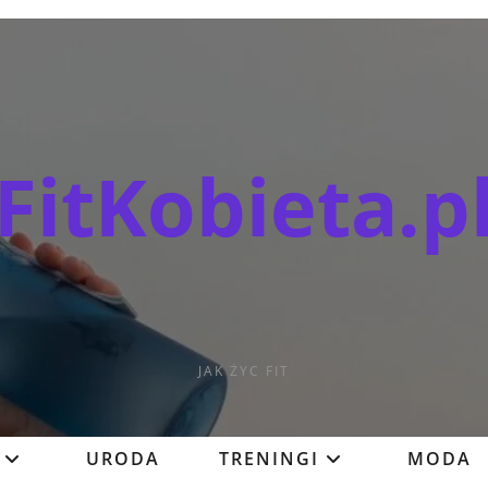
FitKobieta.p
JAK ŻYC FIT
URODA
TRENINGI
MODA