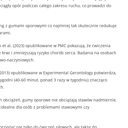
ciągły opór podczas całego zakresu ruchu, co prowadzi do
ng z gumami oporowymi co najmniej tak skutecznie redukuje
arami.
rk et al. (2023) opublikowane w PMC pokazują, że ćwiczenia
krwi i zmniejszają ryzyko chorób serca. Badania na osobach
owo-naczyniowych.
 (2013) opublikowane w Experimental Gerontology potwierdza,
ygodni (40-60 minut, ponad 3 razy w tygodniu) znacząco
ch.
ch obciążeń, gumy oporowe nie obciążają stawów nadmiernie,
są idealne dla osób z problemami stawowymi czy
ystać nie tylko do ćwiczeń siłowych, ale także do