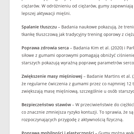
ciężarów. W odróżnieniu od ciężarów, gumy zapewniają 
lepszej aktywacji mięśni.
Spalanie tłuszczu
– Badania naukowe pokazują, że treni
tkankę tłuszczową jak tradycyjny trening oporowy z cięż
Poprawa zdrowia serca
– Badania Kim et al. (2020) i Pa
siłowe z gumami oporowymi pomagają obniżyć ciśnienie 
starszych pokazują wyraźną poprawę parametrów serc
Zwiększenie masy mięśniowej
– Badanie Martins et al.
że regularne ćwiczenia z gumami przez co najmniej 12 t
zwiększają masę mięśniową, szczególnie u osób starszy
Bezpieczeństwo stawów
– W przeciwieństwie do ciężki
co znacznie zmniejsza ryzyko kontuzji. To sprawia, że 
rozpoczynających przygodę z aktywnością fizyczną.
Poprawa mobilności i elastyczności
– Gumy można wykorz