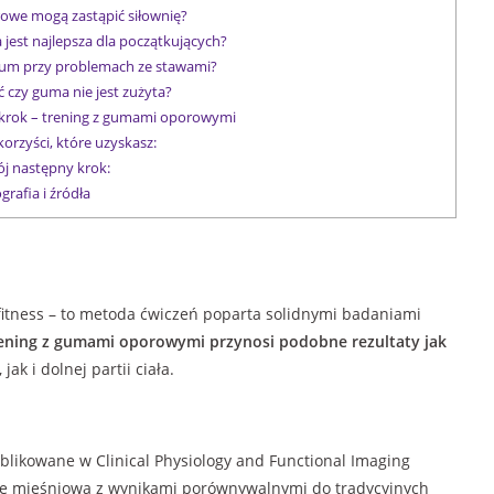
we mogą zastąpić siłownię?
est najlepsza dla początkujących?
um przy problemach ze stawami?
 czy guma nie jest zużyta?
krok – trening z gumami oporowymi
orzyści, które uzyskasz:
j następny krok:
grafia i źródła
itness – to metoda ćwiczeń poparta solidnymi badaniami
trening z gumami oporowymi przynosi podobne rezultaty jak
jak i dolnej partii ciała.
ublikowane w Clinical Physiology and Functional Imaging
łę mięśniową z wynikami porównywalnymi do tradycyjnych