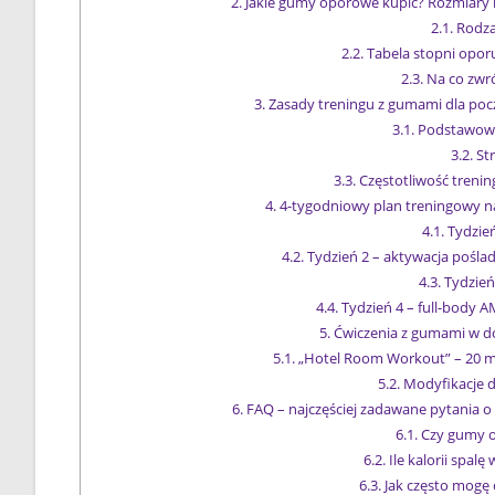
2.
Jakie gumy oporowe kupić? Rozmiary 
2.1.
Rodza
2.2.
Tabela stopni opor
2.3.
Na co zwró
3.
Zasady treningu z gumami dla poc
3.1.
Podstawowe
3.2.
Str
3.3.
Częstotliwość treni
4.
4-tygodniowy plan treningowy na
4.1.
Tydzień
4.2.
Tydzień 2 – aktywacja pośla
4.3.
Tydzień
4.4.
Tydzień 4 – full-body
5.
Ćwiczenia z gumami w do
5.1.
„Hotel Room Workout” – 20 m
5.2.
Modyfikacje dl
6.
FAQ – najczęściej zadawane pytania 
6.1.
Czy gumy o
6.2.
Ile kalorii spal
6.3.
Jak często mogę