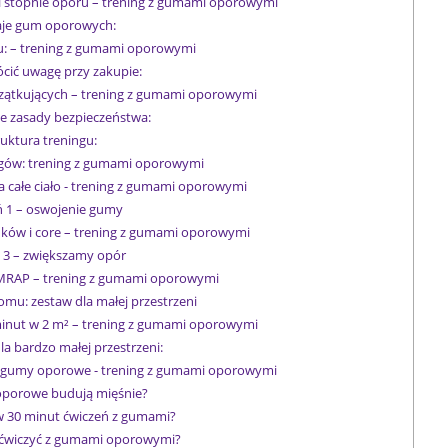
i stopnie oporu – trening z gumami oporowymi
je gum oporowych:
u: – trening z gumami oporowymi
cić uwagę przy zakupie:
zątkujących – trening z gumami oporowymi
 zasady bezpieczeństwa:
uktura treningu:
ngów: trening z gumami oporowymi
 całe ciało - trening z gumami oporowymi
 1 – oswojenie gumy
dków i core – trening z gumami oporowymi
 3 – zwiększamy opór
 AMRAP – trening z gumami oporowymi
mu: zestaw dla małej przestrzeni
inut w 2 m² – trening z gumami oporowymi
a bardzo małej przestrzeni:
o gumy oporowe - trening z gumami oporowymi
porowe budują mięśnie?
ę w 30 minut ćwiczeń z gumami?
 ćwiczyć z gumami oporowymi?