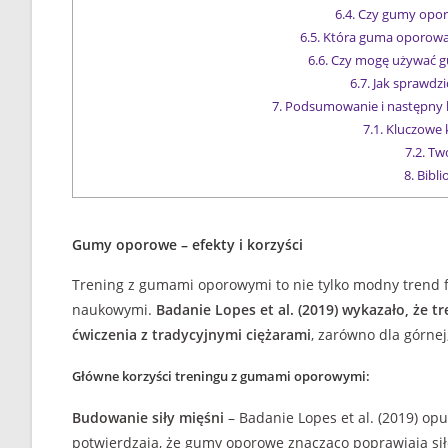
6.4.
Czy gumy oporo
6.5.
Która guma oporowa j
6.6.
Czy mogę używać g
6.7.
Jak sprawdzić
7.
Podsumowanie i następny 
7.1.
Kluczowe k
7.2.
Twó
8.
Biblio
Gumy oporowe – efekty i korzyści
Trening z gumami oporowymi to nie tylko modny trend f
naukowymi.
Badanie Lopes et al. (2019) wykazało, że 
ćwiczenia z tradycyjnymi ciężarami
, zarówno dla górnej, 
Główne korzyści treningu z gumami oporowymi:
Budowanie siły mięśni
– Badanie Lopes et al. (2019) op
potwierdzają, że gumy oporowe znacząco poprawiają si