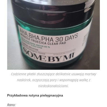
Codzienne płatki złuszczające delikatnie usuwają martwy
naskórek, oczyszczają pory i wspomagają walkę z
niedoskonałościami.
Przykładowa rutyna pielęgnacyjna
Rano: