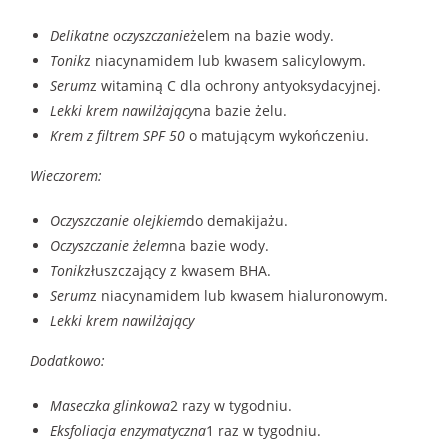
Delikatne oczyszczanie
żelem na bazie wody.
Tonik
z niacynamidem lub kwasem salicylowym.
Serum
z witaminą C dla ochrony antyoksydacyjnej.
Lekki krem nawilżający
na bazie żelu.
Krem z filtrem SPF 50
o matującym wykończeniu.
Wieczorem:
Oczyszczanie olejkiem
do demakijażu.
Oczyszczanie żelem
na bazie wody.
Tonik
złuszczający z kwasem BHA.
Serum
z niacynamidem lub kwasem hialuronowym.
Lekki krem nawilżający
Dodatkowo:
Maseczka glinkowa
2 razy w tygodniu.
Eksfoliacja enzymatyczna
1 raz w tygodniu.