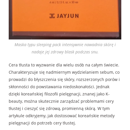
Maska typu sleeping pack intensywnie nawadnia skórę i
nadaje jej zdrowy blask podczas snu.
Cera tłusta to wyzwanie dla wielu osób na całym świecie.
Charakteryzuje się nadmiernym wydzielaniem sebum, co
prowadzi do błyszczenia się skóry, rozszerzonych porów i
skłonności do powstawania niedoskonałości. Jednak
dzięki koreańskiej filozofii pielęgnacji, znanej jako K-
beauty, można skutecznie zarządzać problemami cery
tłustej i cieszyć się zdrową, promienną skórą. W tym
artykule odkryjemy, jak dostosować koreańskie metody
pielęgnacji do potrzeb cery tłustej.