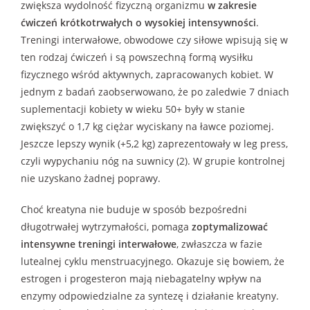
zwiększa wydolność fizyczną organizmu
w zakresie
ćwiczeń krótkotrwałych o wysokiej intensywności
.
Treningi interwałowe, obwodowe czy siłowe wpisują się w
ten rodzaj ćwiczeń i są powszechną formą wysiłku
fizycznego wśród aktywnych, zapracowanych kobiet. W
jednym z badań zaobserwowano, że po zaledwie 7 dniach
suplementacji kobiety w wieku 50+ były w stanie
zwiększyć o 1,7 kg ciężar wyciskany na ławce poziomej.
Jeszcze lepszy wynik (+5,2 kg) zaprezentowały w leg press,
czyli wypychaniu nóg na suwnicy (2). W grupie kontrolnej
nie uzyskano żadnej poprawy.
Choć kreatyna nie buduje w sposób bezpośredni
długotrwałej wytrzymałości, pomaga
zoptymalizować
intensywne treningi interwałowe
, zwłaszcza w fazie
lutealnej cyklu menstruacyjnego. Okazuje się bowiem, że
estrogen i progesteron mają niebagatelny wpływ na
enzymy odpowiedzialne za syntezę i działanie kreatyny.