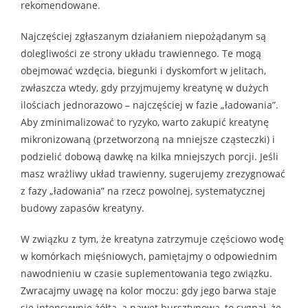
rekomendowane.
Najczęściej zgłaszanym działaniem niepożądanym są
dolegliwości ze strony układu trawiennego. Te mogą
obejmować wzdęcia, biegunki i dyskomfort w jelitach,
zwłaszcza wtedy, gdy przyjmujemy kreatynę w dużych
ilościach jednorazowo – najczęściej w fazie „ładowania”.
Aby zminimalizować to ryzyko, warto zakupić kreatynę
mikronizowaną (przetworzoną na mniejsze cząsteczki) i
podzielić dobową dawkę na kilka mniejszych porcji. Jeśli
masz wrażliwy układ trawienny, sugerujemy zrezygnować
z fazy „ładowania” na rzecz powolnej, systematycznej
budowy zapasów kreatyny.
W związku z tym, że kreatyna zatrzymuje częściowo wodę
w komórkach mięśniowych, pamiętajmy o odpowiednim
nawodnieniu w czasie suplementowania tego związku.
Zwracajmy uwagę na kolor moczu: gdy jego barwa staje
się intensywnie żółta, a nawet bursztynowa, to sygnał, że