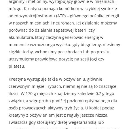
argininy i metioniny, występujący głównie w mięśniach i
mózgu. Kreatyna pomaga komórkom w szybkiej syntezie
adenozynotrójfosforanu (ATP) – głównego nośnika energii
w naszych mięśniach i neuronach. Jej działanie możemy
porównać do działania zapasowej baterii czy
akumulatora, który zaczyna generować energię w
momencie wzmożonego wysiłku: gdy biegniemy, niesiemy
ciężkie torby, wchodzimy po schodach lub po prostu
utrzymujemy prawidłową pozycję na sesji jogi czy
pilatesu.
Kreatyna występuje także w pożywieniu, głównie
czerwonym mięsie i rybach, niemniej nie są to znaczące
ilości. W 170 g mięsach znajdziemy zaledwie 0,7 g tego
związku, a więc grubo poniżej poziomu optymalnego dla
osób prowadzących aktywny tryb życia. U kobiet podaż
kreatyny z pożywieniem jest z reguły jeszcze niższa,
zwłaszcza gdy stosujemy dietę wegetariańską lub