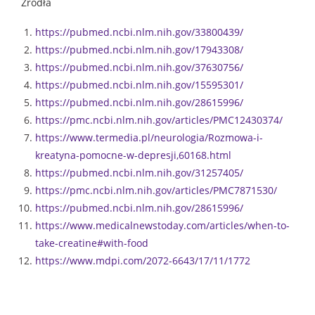
Źródła
https://pubmed.ncbi.nlm.nih.gov/33800439/
https://pubmed.ncbi.nlm.nih.gov/17943308/
https://pubmed.ncbi.nlm.nih.gov/37630756/
https://pubmed.ncbi.nlm.nih.gov/15595301/
https://pubmed.ncbi.nlm.nih.gov/28615996/
https://pmc.ncbi.nlm.nih.gov/articles/PMC12430374/
https://www.termedia.pl/neurologia/Rozmowa-i-
kreatyna-pomocne-w-depresji,60168.html
https://pubmed.ncbi.nlm.nih.gov/31257405/
https://pmc.ncbi.nlm.nih.gov/articles/PMC7871530/
https://pubmed.ncbi.nlm.nih.gov/28615996/
https://www.medicalnewstoday.com/articles/when-to-
take-creatine#with-food
https://www.mdpi.com/2072-6643/17/11/1772