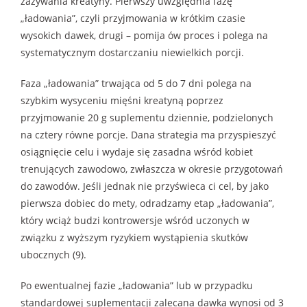
zażywania kreatyny. Pierwszy uwzględnia fazę
„ładowania”, czyli przyjmowania w krótkim czasie
wysokich dawek, drugi – pomija ów proces i polega na
systematycznym dostarczaniu niewielkich porcji.
Faza „ładowania” trwająca od 5 do 7 dni polega na
szybkim wysyceniu mięśni kreatyną poprzez
przyjmowanie 20 g suplementu dziennie, podzielonych
na cztery równe porcje. Dana strategia ma przyspieszyć
osiągnięcie celu i wydaje się zasadna wśród kobiet
trenujących zawodowo, zwłaszcza w okresie przygotowań
do zawodów. Jeśli jednak nie przyświeca ci cel, by jako
pierwsza dobiec do mety, odradzamy etap „ładowania”,
który wciąż budzi kontrowersje wśród uczonych w
związku z wyższym ryzykiem wystąpienia skutków
ubocznych (9).
Po ewentualnej fazie „ładowania” lub w przypadku
standardowej suplementacji zalecana dawka wynosi od 3