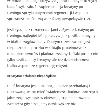
wszelkie substancje odżywcze. Jedno z ubiegłorocznych
badań wykazało, że suplementacja kreatyny po
treningu sprzyja optymalnej regeneracji i wspiera
sprawność mięśniową w dłuższej perspektywie (12).
Jeśli zgodnie z rekomendacjami zażywasz kreatynę po
treningu, najlepiej jeśli połączysz ją z posiłkiem bogatym
w białko i węglowodany. Dobrym rozwiązaniem jest
rozpuszczenie proszku w koktajlu proteinowym z
dodatkiem owoców i płatków owsianych. Taki posiłek nie
tylko zasili zapasy kreatyny, ale też dzięki obecności
białka wspomoże regenerację mięśni.
Kreatyna: działanie niepożądane
Choć kreatyna jest substancją dobrze przebadaną i
tolerowaną, warto mieć świadomość skutków ubocznych,
jakie mogą wystąpić w okresie jej suplementowania,
zwłaszcza gdy stosujemy dawki wyższe niż