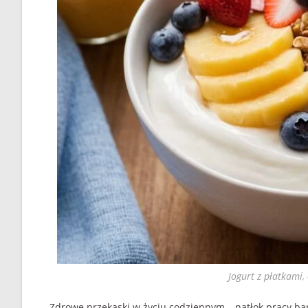
Jogurt z płatkami
Zdrowe przekąski w życiu codziennym – natłok pracy b