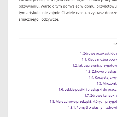
odżywieniu. Warto o tym pomyśleć w domu, przygotowują
tym artykule, nie zajmie Ci wiele czasu, a zyskasz dobr
smacznego i odżywcze.
Sp
1.
Zdrowe przekąski do p
1.1.
Kiedy można powied
1.2.
Jak usprawnić przygotow
1.3.
Zdrowe przekąski 
1.4.
Korzystaj z wy
1.5.
Mrożonki
1.6.
Lekkie posiłki i przekąski do prac
1.7.
Zdrowe kanapki d
1.8.
Małe zdrowe przekąski, których przygot
1.8.1.
Pomyśl o własnym zdrowiu