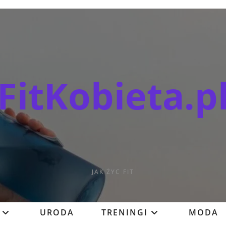
FitKobieta.p
JAK ŻYC FIT
URODA
TRENINGI
MODA