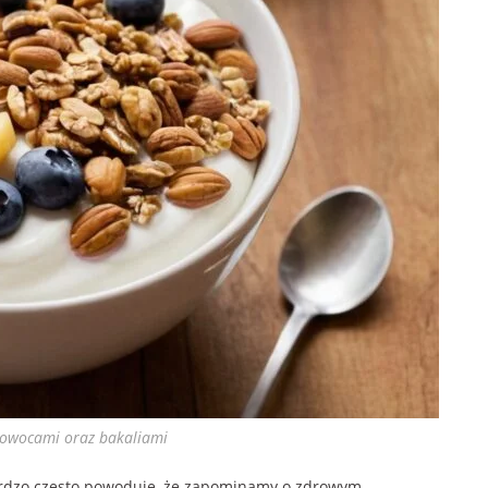
, owocami oraz bakaliami
ardzo często powoduje, że zapominamy o zdrowym