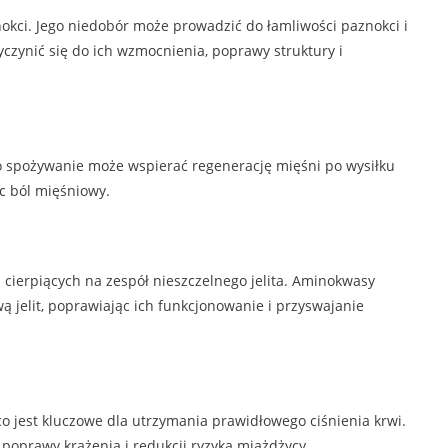
okci. Jego niedobór może prowadzić do łamliwości paznokci i
zynić się do ich wzmocnienia, poprawy struktury i
go spożywanie może wspierać regenerację mięśni po wysiłku
c ból mięśniowy.
 cierpiących na zespół nieszczelnego jelita. Aminokwasy
jelit, poprawiając ich funkcjonowanie i przyswajanie
o jest kluczowe dla utrzymania prawidłowego ciśnienia krwi.
poprawy krążenia i redukcji ryzyka miażdżycy.