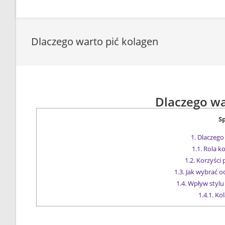
Dlaczego warto pić kolagen
Dlaczego wa
Sp
1.
Dlaczego 
1.1.
Rola ko
1.2.
Korzyści p
1.3.
Jak wybrać o
1.4.
Wpływ stylu
1.4.1.
Kol