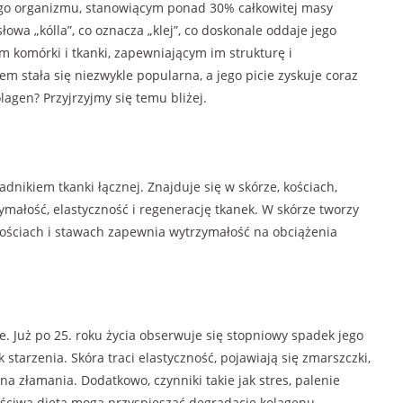
zego organizmu, stanowiącym ponad 30% całkowitej masy
owa „kólla”, co oznacza „klej”, co doskonale oddaje jego
 komórki i tkanki, zapewniającym im strukturę i
m stała się niezwykle popularna, a jego picie zyskuje coraz
lagen? Przyjrzyjmy się temu bliżej.
adnikiem tkanki łącznej. Znajduje się w skórze, kościach,
małość, elastyczność i regenerację tkanek. W skórze tworzy
W kościach i stawach zapewnia wytrzymałość na obciążenia
. Już po 25. roku życia obserwuje się stopniowy spadek jego
starzenia. Skóra traci elastyczność, pojawiają się zmarszczki,
na złamania. Dodatkowo, czynniki takie jak stres, palenie
ściwa dieta mogą przyspieszać degradację kolagenu.