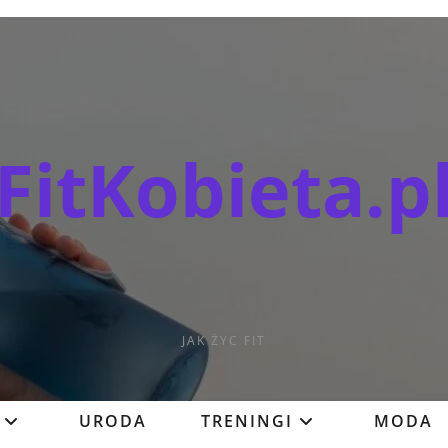
FitKobieta.p
JAK ŻYC FIT
URODA
TRENINGI
MODA