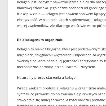
Kolagen jest jednym z najważniejszych białek dla nas
białkowej człowieka. Jego nazwa pochodzi od greckiego sł
funkcję w ciele — kolagen jest bowiem spoiwem łączącym
elastyczność. W ostatnich latach suplementacja kolagene
więcej zwolenników. Ale dlaczego właściwie warto pić ko
Rola kolagenu w organizmie
Kolagen to białko fibrylarne, które jest podstawowym skł
mięśniach, ścięgnach i więzadłach. Odpowiada za wytrzy
swoistą sieć, która nadaje jej jędrność i sprężystość. 
mechaniczne, chroniąc przed urazami i zużyciem.
Naturalny proces starzenia a kolagen
Wraz z wiekiem produkcja kolagenu w organizmie maleje
syntezy, co prowadzi do pojawienia się pierwszych oznak 
stawy stają się mniej sprawne, a kości bardziej podatne 
papierosów, nadmierna ekspozycja na słońce czy niewła