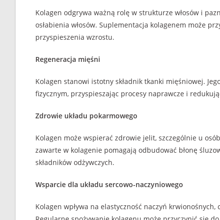
Kolagen odgrywa ważną rolę w strukturze włosów i pazn
osłabienia włosów. Suplementacja kolagenem może przyc
przyspieszenia wzrostu.
Regeneracja mięśni
Kolagen stanowi istotny składnik tkanki mięśniowej. Je
fizycznym, przyspieszając procesy naprawcze i redukują
Zdrowie układu pokarmowego
Kolagen może wspierać zdrowie jelit, szczególnie u osób
zawarte w kolagenie pomagają odbudować błonę śluzową 
składników odżywczych.
Wsparcie dla układu sercowo-naczyniowego
Kolagen wpływa na elastyczność naczyń krwionośnych, c
Regularne spożywanie kolagenu może przyczynić się do 