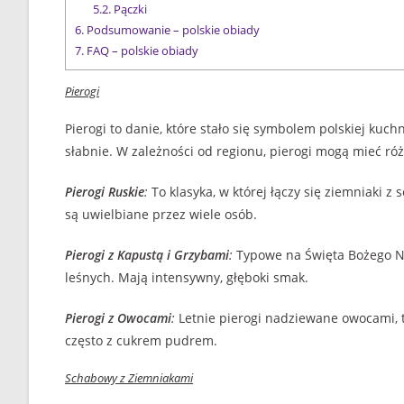
5.2.
Pączki
6.
Podsumowanie – polskie obiady
7.
FAQ – polskie obiady
Pierogi
Pierogi to danie, które stało się symbolem polskiej kuchn
słabnie. W zależności od regionu, pierogi mogą mieć ró
Pierogi Ruskie
:
To klasyka, w której łączy się ziemniaki 
są uwielbiane przez wiele osób.
Pierogi z Kapustą i Grzybami
:
Typowe na Święta Bożego N
leśnych. Mają intensywny, głęboki smak.
Pierogi z Owocami
:
Letnie pierogi nadziewane owocami, ta
często z cukrem pudrem.
Schabowy z Ziemniakami