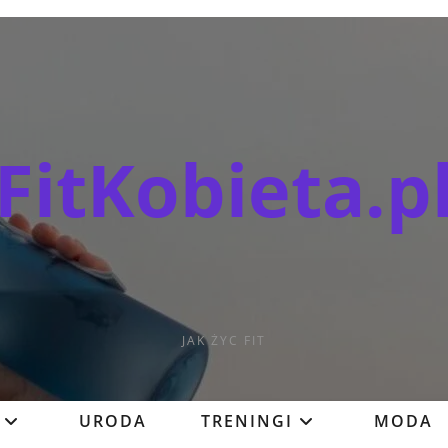
FitKobieta.p
JAK ŻYC FIT
URODA
TRENINGI
MODA