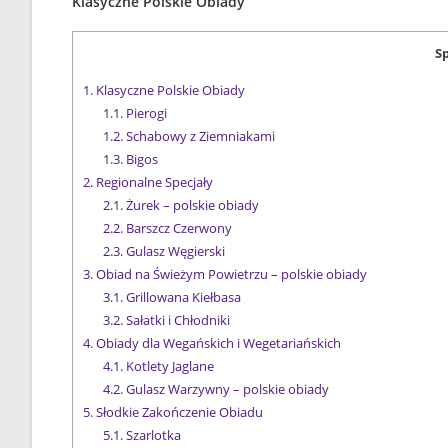
Klasyczne Polskie Obiady
Sp
1.
Klasyczne Polskie Obiady
1.1.
Pierogi
1.2.
Schabowy z Ziemniakami
1.3.
Bigos
2.
Regionalne Specjały
2.1.
Żurek – polskie obiady
2.2.
Barszcz Czerwony
2.3.
Gulasz Węgierski
3.
Obiad na Świeżym Powietrzu – polskie obiady
3.1.
Grillowana Kiełbasa
3.2.
Sałatki i Chłodniki
4.
Obiady dla Wegańskich i Wegetariańskich
4.1.
Kotlety Jaglane
4.2.
Gulasz Warzywny – polskie obiady
5.
Słodkie Zakończenie Obiadu
5.1.
Szarlotka