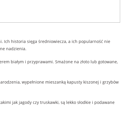
i. Ich historia sięga średniowiecza, a ich popularność nie
żne nadzienia.
z serem białym i przyprawami. Smażone na złoto lub gotowane,
arodzenia, wypełnione mieszanką kapusty kiszonej i grzybów
kimi jak jagody czy truskawki, są lekko słodkie i podawane