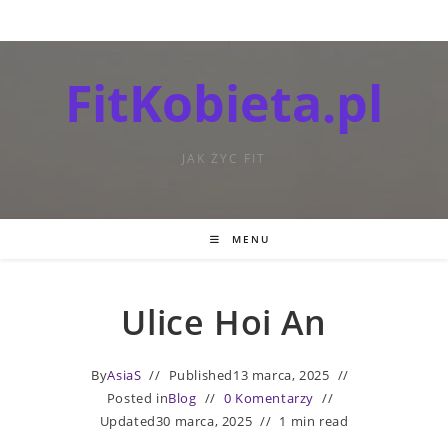
FitKobieta.pl
JAK ŻYC FIT
MENU
Ulice Hoi An
By
AsiaS
Published
13 marca, 2025
Posted in
Blog
0 Komentarzy
Updated
30 marca, 2025
1 min read