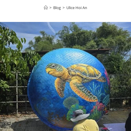
>
Blog
>
Ulice Hoi An