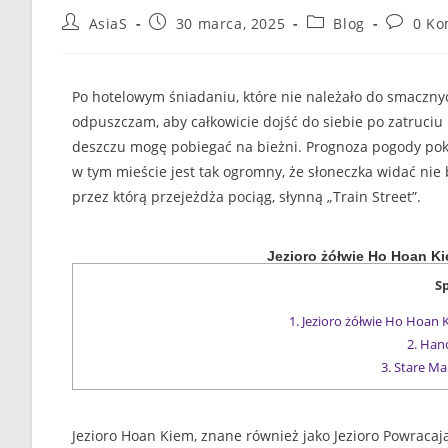
AsiaS
30 marca, 2025
Blog
0 Ko
Po hotelowym śniadaniu, które nie należało do smacznyc
odpuszczam, aby całkowicie dojść do siebie po zatruci
deszczu mogę pobiegać na bieżni. Prognoza pogody pok
w tym mieście jest tak ogromny, że słoneczka widać nie by
przez którą przejeżdża pociąg, słynną „Train Street”.
Jezioro żółwie Ho Hoan K
Sp
1.
Jezioro żółwie Ho Hoan 
2.
Hanoi
3.
Stare Mai
Jezioro Hoan Kiem, znane również jako Jezioro Powracają