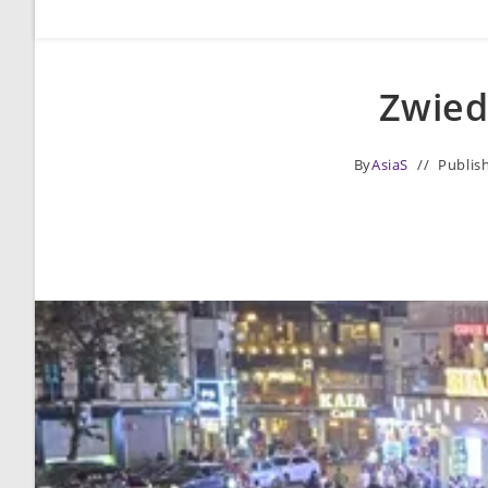
Zwied
By
AsiaS
Publis