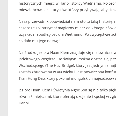
historycznych miejsc w Hanoi, stolicy Wietnamu. Położ
mieszkańców, jak i turystów, którzy przybywają, aby cie
Nasz przewodnik opowiedział nam oto to taką historię, n
cesarz Le Loi otrzymał magiczny miecz od Złotego Żółwi
uzyskać niepodległość dla Wietnamu. Po zwycięstwie żółw
co dało mu jego nazwę.”
Na środku jeziora Hoan Kiem znajduje się malownicza wys
Jadeitowego Wzgórza. Do świątyni można dostać się, p
Wschodzącego (The Huc Bridge), który jest jednym z naj
została zbudowana w XIX wieku i jest poświęcona kon
Tran Hung Dao, który pokonał mongolskich najeźdźców w
Jezioro Hoan Kiem i Świątynia Ngoc Son są nie tylko pięk
również miejscami, które oferują ukojenie i spokój w zgi
Hanoi.