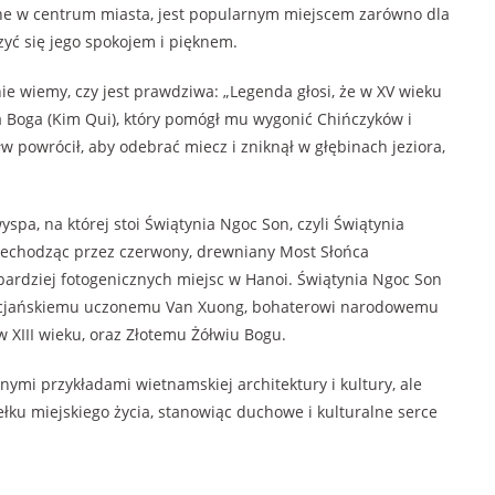
one w centrum miasta, jest popularnym miejscem zarówno dla
szyć się jego spokojem i pięknem.
ie wiemy, czy jest prawdziwa: „Legenda głosi, że w XV wieku
a Boga (Kim Qui), który pomógł mu wygonić Chińczyków i
 powrócił, aby odebrać miecz i zniknął w głębinach jeziora,
pa, na której stoi Świątynia Ngoc Son, czyli Świątynia
rzechodząc przez czerwony, drewniany Most Słońca
bardziej fotogenicznych miejsc w Hanoi. Świątynia Ngoc Son
fucjańskiemu uczonemu Van Xuong, bohaterowi narodowemu
 XIII wieku, oraz Złotemu Żółwiu Bogu.
nymi przykładami wietnamskiej architektury i kultury, ale
ełku miejskiego życia, stanowiąc duchowe i kulturalne serce