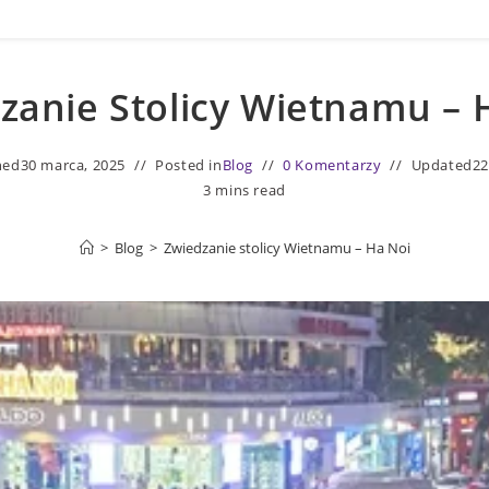
zanie Stolicy Wietnamu – 
hed
30 marca, 2025
Posted in
Blog
0 Komentarzy
Updated
22
3 mins read
>
Blog
>
Zwiedzanie stolicy Wietnamu – Ha Noi