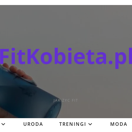
FitKobieta.p
JAK ŻYC FIT
URODA
TRENINGI
MODA