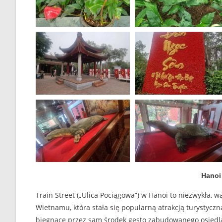
Hanoi 
Train Street („Ulica Pociągowa”) w Hanoi to niezwykła, 
Wietnamu, która stała się popularną atrakcją turystyczn
biegnące przez sam środek gęsto zabudowanego osiedl