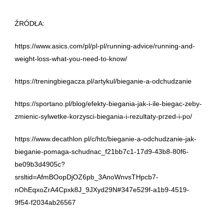
ŹRÓDŁA:
https://www.asics.com/pl/pl-pl/running-advice/running-and-
weight-loss-what-you-need-to-know/
https://treningbiegacza.pl/artykul/bieganie-a-odchudzanie
https://sportano.pl/blog/efekty-biegania-jak-i-ile-biegac-zeby-
zmienic-sylwetke-korzysci-biegania-i-rezultaty-przed-i-po/
https://www.decathlon.pl/c/htc/bieganie-a-odchudzanie-jak-
bieganie-pomaga-schudnac_f21bb7c1-17d9-43b8-80f6-
be09b3d4905c?
srsltid=AfmBOopDjOZ6pb_3AnoWnvsTHpcb7-
nOhEqxoZrA4Cpxk8J_9JXyd29N#347e529f-a1b9-4519-
9f54-f2034ab26567