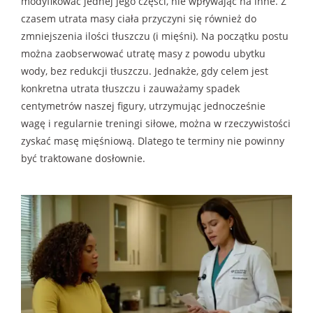
modyfikować jednej jego części, nie wpływając na inne. Z
czasem utrata masy ciała przyczyni się również do
zmniejszenia ilości tłuszczu (i mięśni). Na początku postu
można zaobserwować utratę masy z powodu ubytku
wody, bez redukcji tłuszczu. Jednakże, gdy celem jest
konkretna utrata tłuszczu i zauważamy spadek
centymetrów naszej figury, utrzymując jednocześnie
wagę i regularnie treningi siłowe, można w rzeczywistości
zyskać masę mięśniową. Dlatego te terminy nie powinny
być traktowane dosłownie.