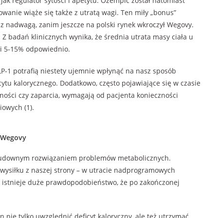
k regulator sytości i apetytu. Ozempic został natomiast
owanie wiąże się także z utratą wagi. Ten miły „bonus”
 z nadwagą, zanim jeszcze na polski rynek wkroczył Wegovy.
 Z badań klinicznych wynika, że średnia utrata masy ciała u
i 5-15% odpowiednio.
LP-1 potrafią niestety ujemnie wpłynąć na nasz sposób
ytu kalorycznego. Dodatkowo, często pojawiające się w czasie
dności czy zaparcia, wymagają od pacjenta konieczności
owych (1).
i Wegovy
 cudownym rozwiązaniem problemów metabolicznych.
ysiłku z naszej strony – w utracie nadprogramowych
o istnieje duże prawdopodobieństwo, że po zakończonej
nie tylko uwzględnić deficyt kaloryczny, ale też utrzymać