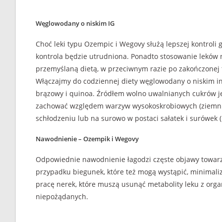
Węglowodany o niskim IG
Choć leki typu Ozempic i Wegovy służą lepszej kontroli 
kontrola będzie utrudniona. Ponadto stosowanie leków 
przemyślaną dietą, w przeciwnym razie po zakończonej 
Włączajmy do codziennej diety węglowodany o niskim ind
brązowy i quinoa. Źródłem wolno uwalnianych cukrów je
zachować względem warzyw wysokoskrobiowych (ziemniaki
schłodzeniu lub na surowo w postaci sałatek i surówek (
Nawodnienie – Ozempik i Wegovy
Odpowiednie nawodnienie łagodzi częste objawy towarzy
przypadku biegunek, które też mogą wystąpić, minimali
pracę nerek, które muszą usunąć metabolity leku z orga
niepożądanych.