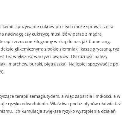
glikemii, spożywanie cukrów prostych może sprawić, że ta
na nadwagę czy cukrzycę musi iść w parze z mądrą,
terapii zrzucone kilogramy wrócą do nas jak bumerang.
eksie glikemicznym: słodkie ziemniaki, kaszę gryczaną, ryż
st też większość warzyw i owoców. Ostrożność należy
, marchew, buraki, pietruszka). Najlepiej spożywać je po
5).
szące terapii semaglutydem, a więc zaparcia i mdłości, a w
zuje ryzyko odwodnienia. Właściwa podaż płynów ułatwia też
nizmu. Ich kumulacja zwiększa ryzyko wystąpienia działań