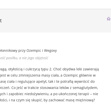
t
kość posiłku, a nie jego objętość
gą, otyłością i cukrzycą typu 2. Choć obydwa leki zawierają
jest w celu zmniejszenia masy ciała, a Ozempic głównie w
sę ciała i regulujące apetyt, tak i te potrafią wywrócić do
czeń. Co jeść w trakcie stosowania leków z semaglutydem,
h i zapobiec niedożywieniu, a po ukończonej terapii – nie
dłości, i na czym się skupić, by zachować masę mięśniową?