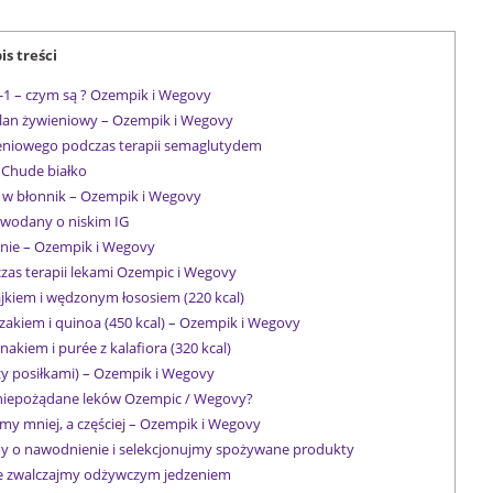
is treści
-1 – czym są ? Ozempik i Wegovy
lan żywieniowy – Ozempik i Wegovy
eniowego podczas terapii semaglutydem
Chude białko
w błonnik – Ozempik i Wegovy
wodany o niskim IG
ie – Ozempik i Wegovy
zas terapii lekami Ozempic i Wegovy
ajkiem i wędzonym łososiem (220 kcal)
zakiem i quinoa (450 kcal) – Ozempik i Wegovy
nakiem i purée z kalafiora (320 kcal)
y posiłkami) – Ozempik i Wegovy
a niepożądane leków Ozempic / Wegovy?
y mniej, a częściej – Ozempik i Wegovy
y o nawodnienie i selekcjonujmy spożywane produkty
 zwalczajmy odżywczym jedzeniem