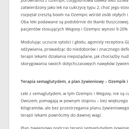
porównaniu z Ozempic cotygodniowa dawka leku działa ja
zatwierdzony jako lek na cukrzycę typu 2, choć jego stos
rozpętał zresztą boom na Ozempic wśród osób otyłych i
Oba leki podawane są podskórnie do tkanki tłuszczowej.
pacjentów stosujących Wegovy i Ozempic wynosi 9-20% 
Modulując uczucie sytości i głodu, agonisty receptora G
odżywiania, prowadząc do niedoborów i znacznego defic
terapii lekami działania niepożądane, jak chociażby nu
skorygowania swoich dotychczasowych nawyków żywieni
Terapia semaglutydem, a plan żywieniowy – Ozempik 
Leki z semaglutydem, w tym Ozempic i Wegovy, nie są
Owszem, pomagają w pewnym stopniu – bez większego w
kilogramów, ale bez przestrzegania planu żywienioweg
terapii lekami powrócimy do dawnej wagi.
Plan żywieniowy podczas terapii semaglutydem powinien 