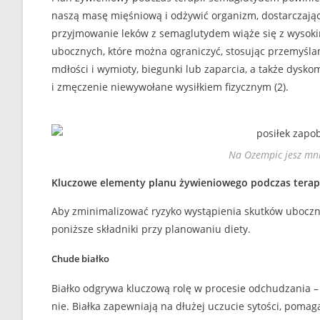
naszą masę mięśniową i odżywić organizm, dostarczając
przyjmowanie leków z semaglutydem wiąże się z wysokim
ubocznych, które można ograniczyć, stosując przemyśla
mdłości i wymioty, biegunki lub zaparcia, a także dysk
i zmęczenie niewywołane wysiłkiem fizycznym (2).
Na Ozempic jesz mni
Kluczowe elementy planu żywieniowego podczas tera
Aby zminimalizować ryzyko wystąpienia skutków uboczny
poniższe składniki przy planowaniu diety.
Chude białko
Białko odgrywa kluczową rolę w procesie odchudzania –
nie. Białka zapewniają na dłużej uczucie sytości, pom