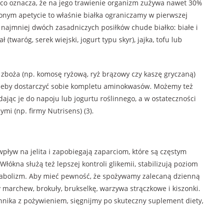
, co oznacza, że na jego trawienie organizm zużywa nawet 30%
zonym apetycie to właśnie białka ograniczamy w pierwszej
co najmniej dwóch zasadniczych posiłków chude białko: białe i
 (twaróg, serek wiejski, jogurt typu skyr), jajka, tofu lub
zboża (np. komosę ryżową, ryż brązowy czy kaszę gryczaną)
), żeby dostarczyć sobie kompletu aminokwasów. Możemy też
ając je do napoju lub jogurtu roślinnego, a w ostateczności
 (np. firmy Nutrisens) (3).
ływ na jelita i zapobiegają zaparciom, które są częstym
kna służą też lepszej kontroli glikemii, stabilizują poziom
etabolizm. Aby mieć pewność, że spożywamy zalecaną dzienną
 marchew, brokuły, brukselkę, warzywa strączkowe i kiszonki.
onnika z pożywieniem, sięgnijmy po skuteczny suplement diety,