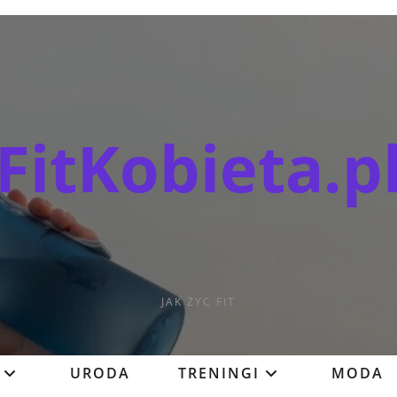
FitKobieta.p
JAK ŻYC FIT
URODA
TRENINGI
MODA