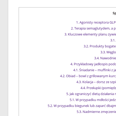
Sp
1.
Agonisty receptora GLP
2.
Terapia semaglutydem, a p
3.
Kluczowe elementy planu żywi
3.1.
3.2.
Produkty bogate 
3.3.
Węglo
3.4.
Nawodnien
4.
Przykładowy jadłospis podc
4.1.
Śniadanie – muffinki z j
4.2.
Obiad – bowl z grillowanym kurc
4.3.
Kolacja – dorsz ze szpi
4.4.
Przekąski (pomiędz
5.
Jak ograniczyć dietą działani
5.1.
W przypadku mdłości jedzm
5.2.
W przypadku biegunek lub zaparć dbajm
5.3.
Nadmierne zmęczenie