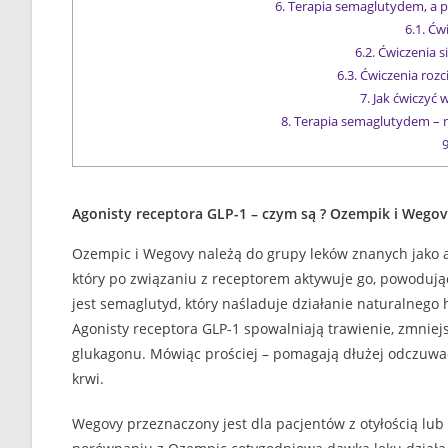
6.
Terapia semaglutydem, a p
6.1.
Ćwi
6.2.
Ćwiczenia s
6.3.
Ćwiczenia rozc
7.
Jak ćwiczyć 
8.
Terapia semaglutydem – n
9
Agonisty receptora GLP-1 – czym są ? Ozempik i Wego
Ozempic i Wegovy należą do grupy leków znanych jako a
który po związaniu z receptorem aktywuje go, powoduj
jest semaglutyd, który naśladuje działanie naturalnego
Agonisty receptora GLP-1 spowalniają trawienie, zmniejs
glukagonu. Mówiąc prościej – pomagają dłużej odczuwać
krwi.
Wegovy przeznaczony jest dla pacjentów z otyłością lu