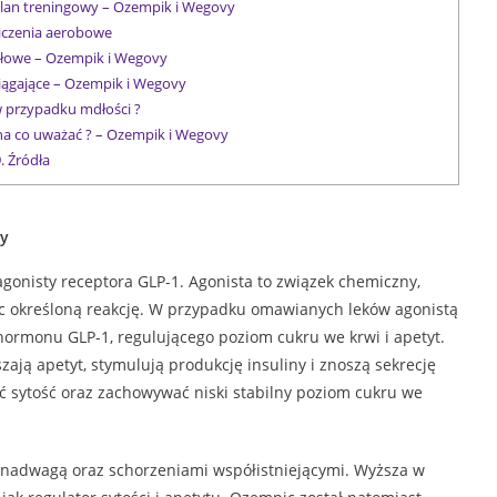
lan treningowy – Ozempik i Wegovy
czenia aerobowe
iłowe – Ozempik i Wegovy
iągające – Ozempik i Wegovy
w przypadku mdłości ?
a co uważać ? – Ozempik i Wegovy
.
Źródła
vy
gonisty receptora GLP-1. Agonista to związek chemiczny,
ąc określoną reakcję. W przypadku omawianych leków agonistą
 hormonu GLP-1, regulującego poziom cukru we krwi i apetyt.
zają apetyt, stymulują produkcję insuliny i znoszą sekrecję
 sytość oraz zachowywać niski stabilny poziom cukru we
b nadwagą oraz schorzeniami współistniejącymi. Wyższa w