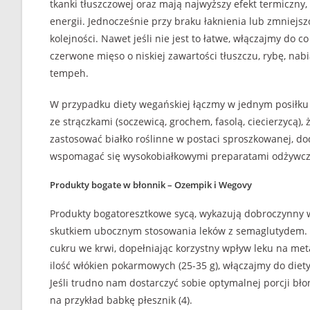
tkanki tłuszczowej oraz mają najwyższy efekt termiczny
energii. Jednocześnie przy braku łaknienia lub zmniejs
kolejności. Nawet jeśli nie jest to łatwe, włączajmy do 
czerwone mięso o niskiej zawartości tłuszczu, rybę, nabiał
tempeh.
W przypadku diety wegańskiej łączmy w jednym posiłku 
ze strączkami (soczewicą, grochem, fasolą, ciecierzycą
zastosować białko roślinne w postaci sproszkowanej, dod
wspomagać się wysokobiałkowymi preparatami odżywczymi
Produkty bogate w błonnik – Ozempik i Wegovy
Produkty bogatoresztkowe sycą, wykazują dobroczynny wp
skutkiem ubocznym stosowania leków z semaglutydem. Włó
cukru we krwi, dopełniając korzystny wpływ leku na m
ilość włókien pokarmowych (25-35 g), włączajmy do diety
Jeśli trudno nam dostarczyć sobie optymalnej porcji bł
na przykład babkę płesznik (4).