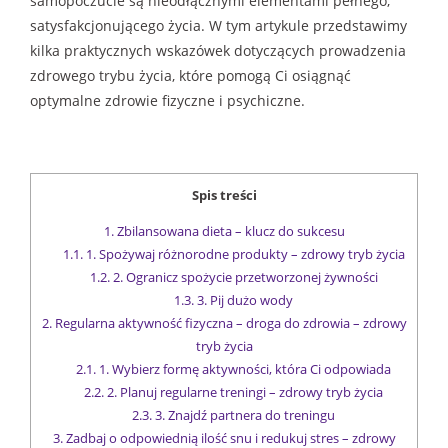
samopoczucie są nieodłącznymi elementami pełnego,
satysfakcjonującego życia. W tym artykule przedstawimy
kilka praktycznych wskazówek dotyczących prowadzenia
zdrowego trybu życia, które pomogą Ci osiągnąć
optymalne zdrowie fizyczne i psychiczne.
Spis treści
1.
Zbilansowana dieta – klucz do sukcesu
1.1.
1. Spożywaj różnorodne produkty – zdrowy tryb życia
1.2.
2. Ogranicz spożycie przetworzonej żywności
1.3.
3. Pij dużo wody
2.
Regularna aktywność fizyczna – droga do zdrowia – zdrowy
tryb życia
2.1.
1. Wybierz formę aktywności, która Ci odpowiada
2.2.
2. Planuj regularne treningi – zdrowy tryb życia
2.3.
3. Znajdź partnera do treningu
3.
Zadbaj o odpowiednią ilość snu i redukuj stres – zdrowy