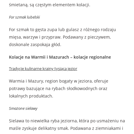
śmietaną, są częstym elementem kolacji.
For szmak lubelski
For szmak to gęsta zupa lub gulasz z różnego rodzaju
mięsa, warzyw i przypraw. Podawany z pieczywem,
doskonale zaspokaja głód.
Kolacje na Warmii i Mazurach – kolacje regionalne
Tradycje kulinarne krainy tysiąca jezior
Warmia i Mazury, region bogaty w jeziora, oferuje
potrawy bazujące na rybach słodkowodnych oraz
lokalnych produktach.
Smażone sielawy
Sielawa to niewielka ryba jeziorna, która po usmażeniu na
maśle zyskuje delikatny smak. Podawana z ziemniakami i