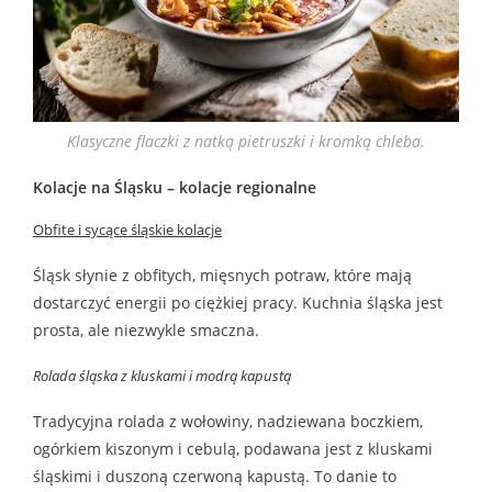
Klasyczne flaczki z natką pietruszki i kromką chleba.
Kolacje na Śląsku – kolacje regionalne
Obfite i sycące śląskie kolacje
Śląsk słynie z obfitych, mięsnych potraw, które mają
dostarczyć energii po ciężkiej pracy. Kuchnia śląska jest
prosta, ale niezwykle smaczna.
Rolada śląska z kluskami i modrą kapustą
Tradycyjna rolada z wołowiny, nadziewana boczkiem,
ogórkiem kiszonym i cebulą, podawana jest z kluskami
śląskimi i duszoną czerwoną kapustą. To danie to