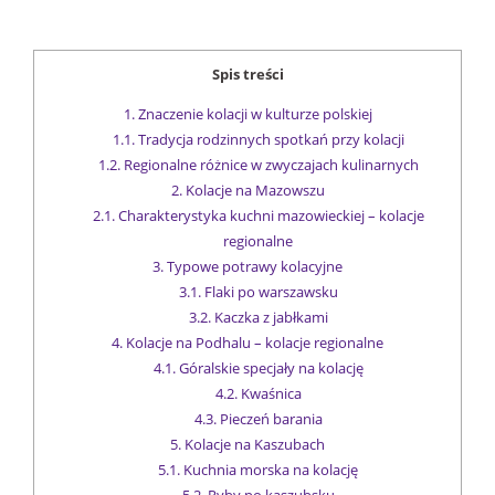
Spis treści
1.
Znaczenie kolacji w kulturze polskiej
1.1.
Tradycja rodzinnych spotkań przy kolacji
1.2.
Regionalne różnice w zwyczajach kulinarnych
2.
Kolacje na Mazowszu
2.1.
Charakterystyka kuchni mazowieckiej – kolacje
regionalne
3.
Typowe potrawy kolacyjne
3.1.
Flaki po warszawsku
3.2.
Kaczka z jabłkami
4.
Kolacje na Podhalu – kolacje regionalne
4.1.
Góralskie specjały na kolację
4.2.
Kwaśnica
4.3.
Pieczeń barania
5.
Kolacje na Kaszubach
5.1.
Kuchnia morska na kolację
5.2.
Ryby po kaszubsku