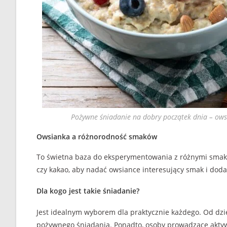
Pożywne śniadanie na dobry początek dnia – ow
Owsianka a różnorodność smaków
To świetna baza do eksperymentowania z różnymi smaka
czy kakao, aby nadać owsiance interesujący smak i dod
Dla kogo jest takie śniadanie?
Jest idealnym wyborem dla praktycznie każdego. Od dzie
pożywnego śniadania. Ponadto, osoby prowadzące aktywn