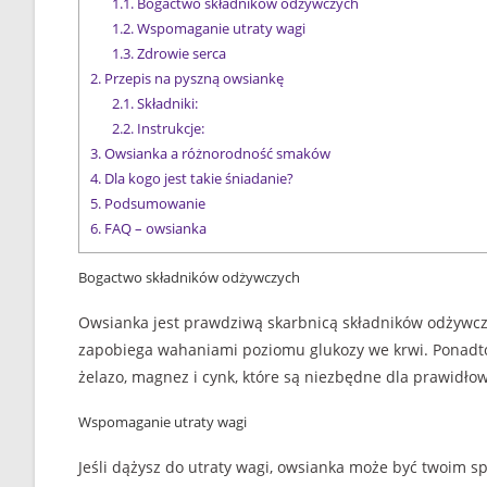
1.1.
Bogactwo składników odżywczych
1.2.
Wspomaganie utraty wagi
1.3.
Zdrowie serca
2.
Przepis na pyszną owsiankę
2.1.
Składniki:
2.2.
Instrukcje:
3.
Owsianka a różnorodność smaków
4.
Dla kogo jest takie śniadanie?
5.
Podsumowanie
6.
FAQ – owsianka
Bogactwo składników odżywczych
Owsianka jest prawdziwą skarbnicą składników odżywcz
zapobiega wahaniami poziomu glukozy we krwi. Ponadto,
żelazo, magnez i cynk, które są niezbędne dla prawidł
Wspomaganie utraty wagi
Jeśli dążysz do utraty wagi, owsianka może być twoim s