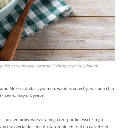
sianka z sezonowymi owocami i chrupiącymi migdałami.
mi. Możesz dodać cynamon, wanilię, orzechy, nasiona chia
atkowe walory odżywcze.
ci po seniorów, wszyscy mogą czerpać korzyści z tego
y tryb życia docenią dostarczenie energii na cały dzień.