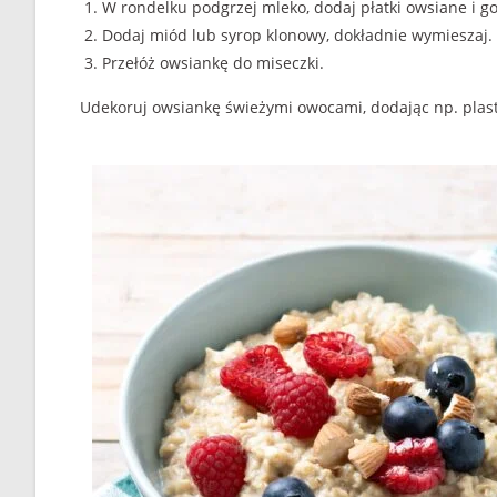
W rondelku podgrzej mleko, dodaj płatki owsiane i go
Dodaj miód lub syrop klonowy, dokładnie wymieszaj.
Przełóż owsiankę do miseczki.
Udekoruj owsiankę świeżymi owocami, dodając np. plast