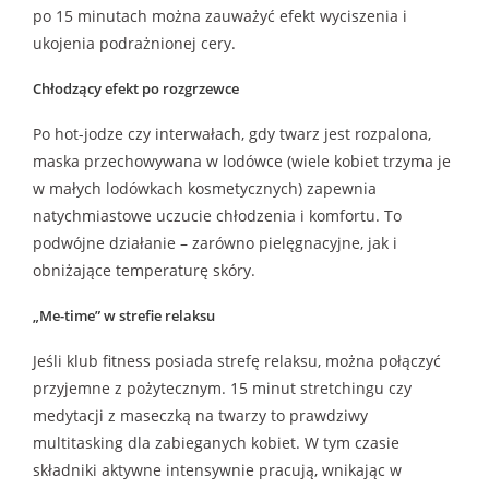
po 15 minutach można zauważyć efekt wyciszenia i
ukojenia podrażnionej cery.
Chłodzący efekt po rozgrzewce
Po hot-jodze czy interwałach, gdy twarz jest rozpalona,
maska przechowywana w lodówce (wiele kobiet trzyma je
w małych lodówkach kosmetycznych) zapewnia
natychmiastowe uczucie chłodzenia i komfortu. To
podwójne działanie – zarówno pielęgnacyjne, jak i
obniżające temperaturę skóry.
„Me-time” w strefie relaksu
Jeśli klub fitness posiada strefę relaksu, można połączyć
przyjemne z pożytecznym. 15 minut stretchingu czy
medytacji z maseczką na twarzy to prawdziwy
multitasking dla zabieganych kobiet. W tym czasie
składniki aktywne intensywnie pracują, wnikając w