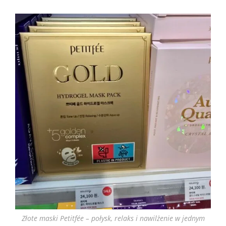
Złote maski Petitfée – połysk, relaks i nawilżenie w jednym