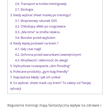
2.6.
Transport w torbie treningowej:
2.7.
Ekologia:
3.
Kiedy wybrać sheet maskę po treningu?
3.1.
Ekspresowy ratunek SOS
3.2.
Chłodzący efekt po rozgrzewce
3.3.
„Me-time” w strefie relaksu
3.4.
Booster przed wyjściem
4.
Kiedy lepiej postawić na krem ?
4.1.
Gdy czas nagli
4.2.
Ochrona przed warunkami zewnętrznymi
4.3.
Wrażliwość i skłonność do alergii
5.
Hybrydowe rozwiązanie „skin flooding”
6.
Polecane produkty „gym-bag friendly”
7.
Najczęstsze błędy i jak ich unikać
8.
Co wybrać, sheet mask czy krem? To zależy od Twojej
sytuacji
Regularne treningi mają fantastyczny wpływ na zdrowie i