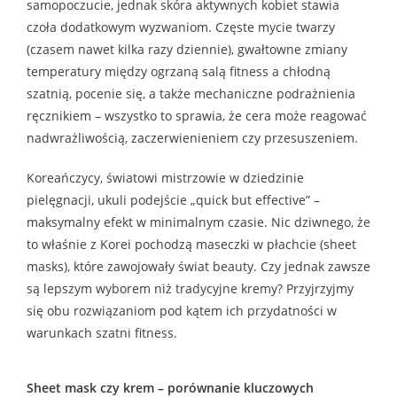
samopoczucie, jednak skóra aktywnych kobiet stawia
czoła dodatkowym wyzwaniom. Częste mycie twarzy
(czasem nawet kilka razy dziennie), gwałtowne zmiany
temperatury między ogrzaną salą fitness a chłodną
szatnią, pocenie się, a także mechaniczne podrażnienia
ręcznikiem – wszystko to sprawia, że cera może reagować
nadwrażliwością, zaczerwienieniem czy przesuszeniem.
Koreańczycy, światowi mistrzowie w dziedzinie
pielęgnacji, ukuli podejście „quick but effective” –
maksymalny efekt w minimalnym czasie. Nic dziwnego, że
to właśnie z Korei pochodzą maseczki w płachcie (sheet
masks), które zawojowały świat beauty. Czy jednak zawsze
są lepszym wyborem niż tradycyjne kremy? Przyjrzyjmy
się obu rozwiązaniom pod kątem ich przydatności w
warunkach szatni fitness.
Sheet mask czy krem – porównanie kluczowych