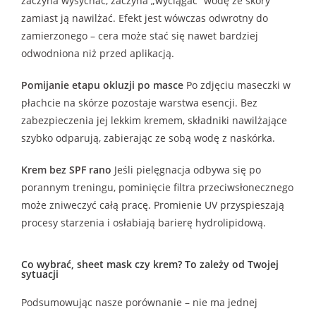
zaczyna wysychać, zaczyna „wyciągać” wodę ze skóry
zamiast ją nawilżać. Efekt jest wówczas odwrotny do
zamierzonego – cera może stać się nawet bardziej
odwodniona niż przed aplikacją.
Pomijanie etapu okluzji po masce
Po zdjęciu maseczki w
płachcie na skórze pozostaje warstwa esencji. Bez
zabezpieczenia jej lekkim kremem, składniki nawilżające
szybko odparują, zabierając ze sobą wodę z naskórka.
Krem bez SPF rano
Jeśli pielęgnacja odbywa się po
porannym treningu, pominięcie filtra przeciwsłonecznego
może zniweczyć całą pracę. Promienie UV przyspieszają
procesy starzenia i osłabiają barierę hydrolipidową.
Co wybrać, sheet mask czy krem? To zależy od Twojej
sytuacji
Podsumowując nasze porównanie – nie ma jednej