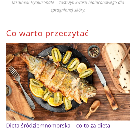
Mediheal Hyaluronate – zastrzyk kwasu hialuronowego dla
spragnionej skóry.
Co warto przeczytać
Dieta śródziemnomorska – co to za dieta