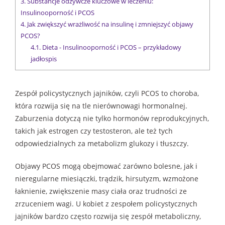
3.
Substancje odżywcze kluczowe w leczeniu:
Insulinooporność i PCOS
4.
Jak zwiększyć wrażliwość na insulinę i zmniejszyć objawy
PCOS?
4.1.
Dieta - Insulinooporność i PCOS – przykładowy
jadłospis
Zespół policystycznych jajników, czyli PCOS to choroba,
która rozwija się na tle nierównowagi hormonalnej.
Zaburzenia dotyczą nie tylko hormonów reprodukcyjnych,
takich jak estrogen czy testosteron, ale też tych
odpowiedzialnych za metabolizm glukozy i tłuszczy.
Objawy PCOS mogą obejmować zarówno bolesne, jak i
nieregularne miesiączki, trądzik, hirsutyzm, wzmożone
łaknienie, zwiększenie masy ciała oraz trudności ze
zrzuceniem wagi. U kobiet z zespołem policystycznych
jajników bardzo często rozwija się zespół metaboliczny,