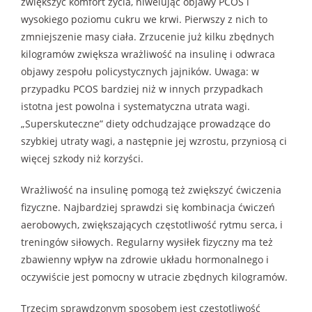
zwiększyć komfort życia, niwelując objawy PCOS i
wysokiego poziomu cukru we krwi. Pierwszy z nich to
zmniejszenie masy ciała. Zrzucenie już kilku zbędnych
kilogramów zwiększa wrażliwość na insulinę i odwraca
objawy zespołu policystycznych jajników. Uwaga: w
przypadku PCOS bardziej niż w innych przypadkach
istotna jest powolna i systematyczna utrata wagi.
„Superskuteczne” diety odchudzające prowadzące do
szybkiej utraty wagi, a następnie jej wzrostu, przyniosą ci
więcej szkody niż korzyści.
Wrażliwość na insulinę pomogą też zwiększyć ćwiczenia
fizyczne. Najbardziej sprawdzi się kombinacja ćwiczeń
aerobowych, zwiększających częstotliwość rytmu serca, i
treningów siłowych. Regularny wysiłek fizyczny ma też
zbawienny wpływ na zdrowie układu hormonalnego i
oczywiście jest pomocny w utracie zbędnych kilogramów.
Trzecim sprawdzonym sposobem jest częstotliwość