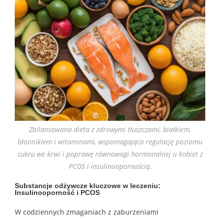
Zbilansowana dieta z zdrowymi tłuszczami, białkiem,
błonnikiem i witaminami, wspomagająca regulację poziomu
cukru we krwi i poprawę równowagi hormonalnej u kobiet z
PCOS i insulinoopornością.
Substancje odżywcze kluczowe w leczeniu:
Insulinooporność i PCOS
W codziennych zmaganiach z zaburzeniami