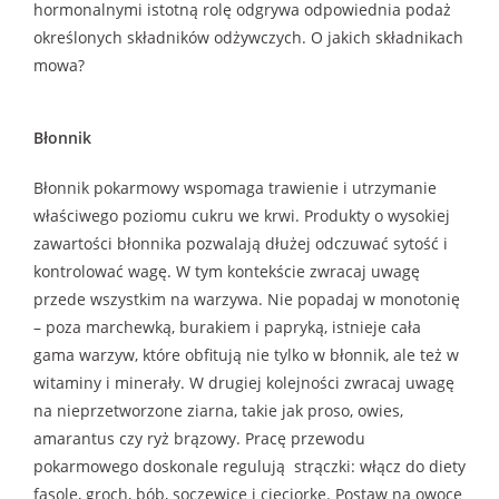
hormonalnymi istotną rolę odgrywa odpowiednia podaż
określonych składników odżywczych. O jakich składnikach
mowa?
Błonnik
Błonnik pokarmowy wspomaga trawienie i utrzymanie
właściwego poziomu cukru we krwi. Produkty o wysokiej
zawartości błonnika pozwalają dłużej odczuwać sytość i
kontrolować wagę. W tym kontekście zwracaj uwagę
przede wszystkim na warzywa. Nie popadaj w monotonię
– poza marchewką, burakiem i papryką, istnieje cała
gama warzyw, które obfitują nie tylko w błonnik, ale też w
witaminy i minerały. W drugiej kolejności zwracaj uwagę
na nieprzetworzone ziarna, takie jak proso, owies,
amarantus czy ryż brązowy. Pracę przewodu
pokarmowego doskonale regulują strączki: włącz do diety
fasolę, groch, bób, soczewicę i cieciorkę. Postaw na owoce