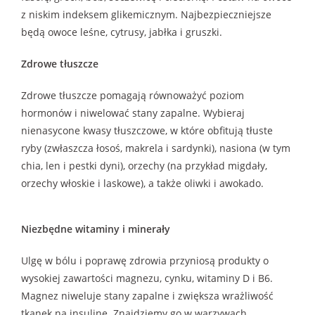
z niskim indeksem glikemicznym. Najbezpieczniejsze
będą owoce leśne, cytrusy, jabłka i gruszki.
Zdrowe tłuszcze
Zdrowe tłuszcze pomagają równoważyć poziom
hormonów i niwelować stany zapalne. Wybieraj
nienasycone kwasy tłuszczowe, w które obfitują tłuste
ryby (zwłaszcza łosoś, makrela i sardynki), nasiona (w tym
chia, len i pestki dyni), orzechy (na przykład migdały,
orzechy włoskie i laskowe), a także oliwki i awokado.
Niezbędne witaminy i minerały
Ulgę w bólu i poprawę zdrowia przyniosą produkty o
wysokiej zawartości magnezu, cynku, witaminy D i B6.
Magnez niweluje stany zapalne i zwiększa wrażliwość
tkanek na insulinę. Znajdziemy go w warzywach