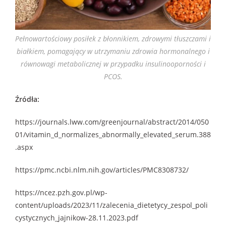
Pełnowartościowy posiłek z błonnikiem, zdrowymi tłuszczami i
białkiem, pomagający w utrzymaniu zdrowia hormonalnego i
równowagi metabolicznej w przypadku insulinooporności i
PCOS.
Źródła:
https://journals.lww.com/greenjournal/abstract/2014/050
01/vitamin_d_normalizes_abnormally_elevated_serum.388
.aspx
https://pmc.ncbi.nlm.nih.gov/articles/PMC8308732/
https://ncez.pzh.gov.pl/wp-
content/uploads/2023/11/zalecenia_dietetycy_zespol_poli
cystycznych_jajnikow-28.11.2023.pdf