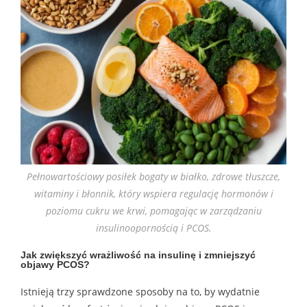
Pełnowartościowy posiłek bogaty w białko, zdrowe tłuszcze,
witaminy i błonnik, który wspiera regulację hormonów i
poziomu cukru we krwi, pomagając w zarządzaniu
insulinoopornością i PCOS.
Jak zwiększyć wrażliwość na insulinę i zmniejszyć
objawy PCOS?
Istnieją trzy sprawdzone sposoby na to, by wydatnie